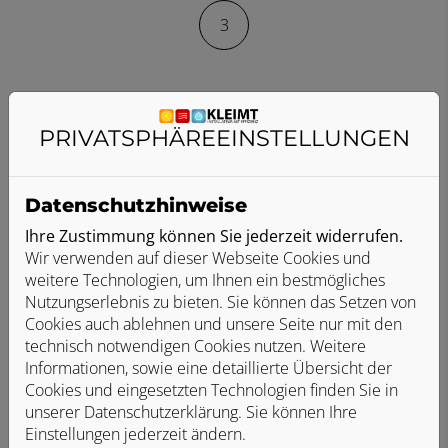
3
Wie sieht der Schaden aus, was ist zu
reparieren?
PRIVATSPHÄRE­EINSTELLUNGEN
Fotografieren Sie den Schaden aus
verschiedenen Positionen und geben Sie uns
Datenschutzhinweise
eine kurze Beschreibung, damit wir uns ein
Bild machen können.
Ihre Zustimmung können Sie jederzeit widerrufen.
Wir verwenden auf dieser Webseite Cookies und
Schadensbeschreibung*
weitere Technologien, um Ihnen ein bestmögliches
Nutzungserlebnis zu bieten. Sie können das Setzen von
Cookies auch ablehnen und unsere Seite nur mit den
technisch notwendigen Cookies nutzen. Weitere
Informationen, sowie eine detaillierte Übersicht der
Cookies und eingesetzten Technologien finden Sie in
unserer Datenschutzerklärung. Sie können Ihre
Einstellungen jederzeit ändern.