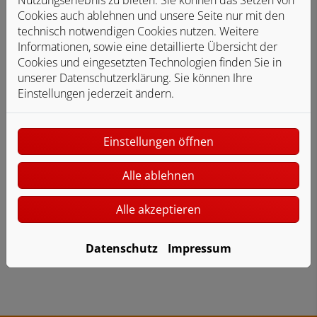
Auswahl von zuverlässigen Meisterbetrieben,
Cookies auch ablehnen und unsere Seite nur mit den
die aufeinander eingespielt sind
technisch notwendigen Cookies nutzen. Weitere
Ein einziger Ansprechpartner statt viele
Informationen, sowie eine detaillierte Übersicht der
verschiedene Handwerker
Cookies und eingesetzten Technologien finden Sie in
unserer Datenschutzerklärung. Sie können Ihre
Kompetente Begleitung in allen Phasen der
Einstellungen jederzeit ändern.
Wohnungsmodernisierung
Umfassende Beratung im Vorfeld für die
wirtschaftlich beste Wunschlösung
Einstellungen öffnen
Koordination, Aufsicht und Kontrolle aller
Modernisierungsarbeiten wie Demontage,
Alle ablehnen
Heizung, Sanitär, Elektro, Trockenbau, Fliesen-
und Malerarbeiten
Alle akzeptieren
Zügige Ausführung und hohe Termintreue
durch reibungslose Prozesse
Datenschutz
Impressum